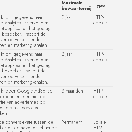
Maximale
Type
bewaartermijn
ikt om gegevens naar
2 jaar
HTTP-
 Analytics te verzenden
cookie
et apparaat en het gedrag
 bezoeker. Traceert de
ker op verschillende
ten en marketingkanalen.
ikt om gegevens naar
2 jaar
HTTP-
 Analytics te verzenden
cookie
et apparaat en het gedrag
 bezoeker. Traceert de
ker op verschillende
ten en marketingkanalen.
ikt door Google AdSense
3 maanden
HTTP-
 experimenteren met de
cookie
ëntie van advertenties op
es die hun services
iken.
de conversie-rate tussen de
Permanent
Lokale
ker en de advertentiebanners
HTML-