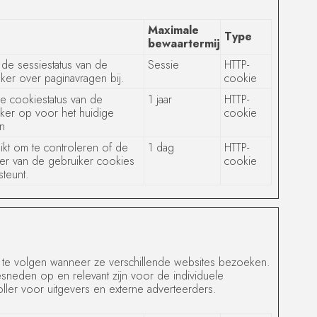
Maximale
Type
bewaartermijn
de sessiestatus van de
Sessie
HTTP-
er over paginavragen bij.
cookie
de cookiestatus van de
1 jaar
HTTP-
ker op voor het huidige
cookie
n
kt om te controleren of de
1 dag
HTTP-
er van de gebruiker cookies
cookie
teunt.
te volgen wanneer ze verschillende websites bezoeken.
sneden op en relevant zijn voor de individuele
ler voor uitgevers en externe adverteerders.