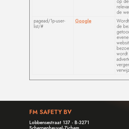
op de 
releva
de web
pagead/1p-user-
Google
Wordt 
list/#
de bez
getoon
evene
websit
bezoek
wordt 
advert
vergem
verwij
FM SAFETY BV
Lobbensestraat 137 - B-3271
Scherpenheuvel-Zichem