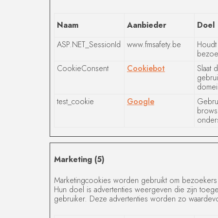
Naam
Aanbieder
Doel
ASP.NET_SessionId
www.fmsafety.be
Houdt 
bezoek
CookieConsent
Cookiebot
Slaat 
gebrui
domei
test_cookie
Google
Gebrui
brows
onders
Marketing (5)
Marketingcookies worden gebruikt om bezoekers 
Hun doel is advertenties weergeven die zijn toege
gebruiker. Deze advertenties worden zo waardevol