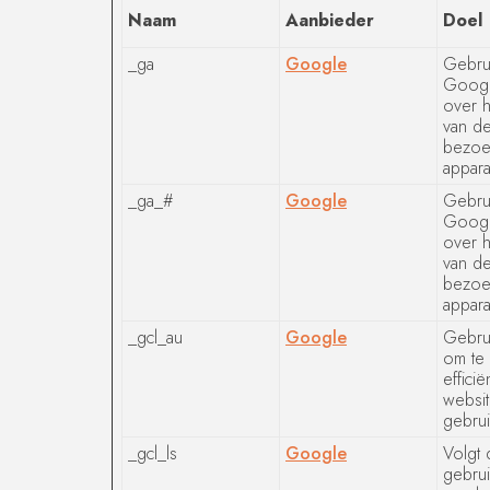
Naam
Aanbieder
Doel
_ga
Google
Gebru
Google
over h
van de
bezoe
appara
_ga_#
Google
Gebru
Google
over h
van de
bezoe
appara
_gcl_au
Google
Gebru
om te
effici
websit
gebru
_gcl_ls
Google
Volgt 
gebrui