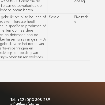
website - Dit dient om de
opslag
ntie van de advertenties op
site te optimaliseren.
gebruikt om bij te houden of
Sessie
Pixeltrack
oeker interesse heeft
er
d in specifieke producten of
menten op meerdere
es en detecteert hoe de
er tussen sites navigeert - Dit
gebruikt voor het meten van
entie-inspanningen en
akkelijkt de betaling van
zingskosten tussen websites.
Tel. +32 (0)13 308 289
info@fmsafety.be